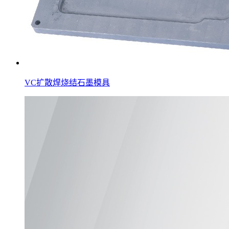
VC扩散焊烧结石墨模具